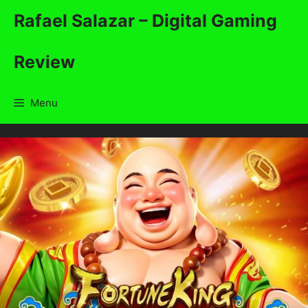
Skip
Rafael Salazar – Digital Gaming
to
content
Review
Menu