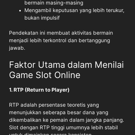
bermain masing-masing
Mengambil keputusan yang lebih terukur,
bukan impulsif
Pendekatan ini membuat aktivitas bermain
menjadi lebih terkontrol dan bertanggung
jawab.
Faktor Utama dalam Menilai
Game Slot Online
1. RTP (Return to Player)
RTP adalah persentase teoretis yang
menunjukkan seberapa besar dana yang
dikembalikan ke pemain dalam jangka panjang.
Slot dengan RTP tinggi umumnya lebih stabil