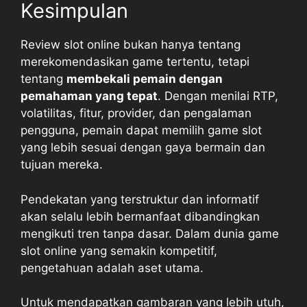
Kesimpulan
Review slot online bukan hanya tentang
merekomendasikan game tertentu, tetapi
tentang
membekali pemain dengan
pemahaman yang tepat
. Dengan menilai RTP,
volatilitas, fitur, provider, dan pengalaman
pengguna, pemain dapat memilih game slot
yang lebih sesuai dengan gaya bermain dan
tujuan mereka.
Pendekatan yang terstruktur dan informatif
akan selalu lebih bermanfaat dibandingkan
mengikuti tren tanpa dasar. Dalam dunia game
slot online yang semakin kompetitif,
pengetahuan adalah aset utama.
Untuk mendapatkan gambaran yang lebih utuh,