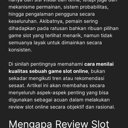
mekanisme permainan, sistem probabilitas,
hingga pengalaman pengguna secara
keseluruhan. Akibatnya, pemain sering
dihadapkan pada ratusan bahkan ribuan pilihan
game slot yang terlihat menarik, namun tidak
semuanya layak untuk dimainkan secara
konsisten.
Di sinilah pentingnya memahami
cara menilai
kualitas sebuah game slot online
, bukan
sekadar mengikuti tren atau rekomendasi
sesaat. Artikel ini akan membahas secara
menyeluruh aspek-aspek penting yang bisa
digunakan sebagai acuan dalam melakukan
review slot online secara objektif dan rasional.
Mengapa Review Slot