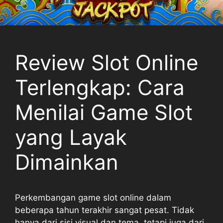
Review Slot Online
Terlengkap: Cara
Menilai Game Slot
yang Layak
Dimainkan
Perkembangan game slot online dalam
beberapa tahun terakhir sangat pesat. Tidak
hanya dari sisi visual dan tema, tetapi juga dari