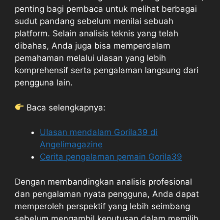
penting bagi pembaca untuk melihat berbagai
sudut pandang sebelum menilai sebuah
platform. Selain analisis teknis yang telah
dibahas, Anda juga bisa memperdalam
pemahaman melalui ulasan yang lebih
komprehensif serta pengalaman langsung dari
pengguna lain.
Baca selengkapnya:
Ulasan mendalam Gorila39 di
Angelimagazine
Cerita pengalaman pemain Gorila39
Dengan membandingkan analisis profesional
dan pengalaman nyata pengguna, Anda dapat
memperoleh perspektif yang lebih seimbang
sebelum mengambil keputusan dalam memilih