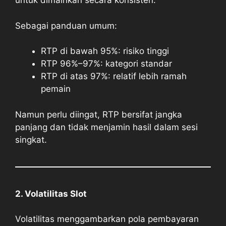
untuk dimainkan secara konsisten.
Sebagai panduan umum:
RTP di bawah 95%: risiko tinggi
RTP 96%–97%: kategori standar
RTP di atas 97%: relatif lebih ramah
pemain
Namun perlu diingat, RTP bersifat jangka
panjang dan tidak menjamin hasil dalam sesi
singkat.
2. Volatilitas Slot
Volatilitas menggambarkan pola pembayaran