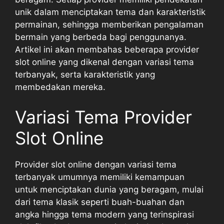
unik dalam menciptakan tema dan karakteristik
permainan, sehingga memberikan pengalaman
bermain yang berbeda bagi penggunanya.
Artikel ini akan membahas beberapa provider
slot online yang dikenal dengan variasi tema
terbanyak, serta karakteristik yang
membedakan mereka.
Variasi Tema Provider
Slot Online
Provider slot online dengan variasi tema
terbanyak umumnya memiliki kemampuan
untuk menciptakan dunia yang beragam, mulai
dari tema klasik seperti buah-buahan dan
angka hingga tema modern yang terinspirasi