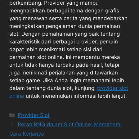
berkembang. Provider yang mampu
menghadirkan berbagai tema dengan grafis
yang menawan serta cerita yang mendebarkan
meningkatkan pengalaman dunia permainan
slot. Dengan pemahaman yang baik tentang
karakteristik dari berbagai provider, pemain
dapat lebih menikmati setiap sisi dari
permainan slot online. Ini membantu mereka
untuk tidak hanya terpaku pada hasil, tetapi
juga menikmati perjalanan yang ditawarkan
setiap game. Jika Anda ingin memahami lebih
dalam tentang dunia slot, kunjungi
provider slot
online
untuk menemukan informasi lebih lanjut.
Categories
Provider Slot
Peran RNG dalam Slot Online: Memahami
Cara Kerjanya