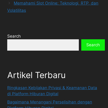
Memahami Slot Online: Teknologi, RTP, dan
Volatilitas
Search
Search
Artikel Terbaru
Ringkasan Kebijakan Privasi & Keamanan Data
di Platform Hiburan Digital
Bagaimana Menangani Perselisihan dengan
Platform Hiburan Digital